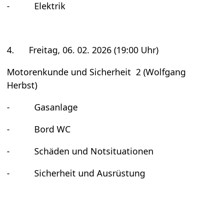
- Elek­trik
4. Frei­tag, 06. 02. 2026 (19:00 Uhr)
Moto­ren­kunde und Sicher­heit 2 (Wolf­gang
Herbst)
- Gas­an­lage
- Bord WC
- Schä­den und Not­si­tua­tio­nen
- Sicher­heit und Aus­rüs­tung