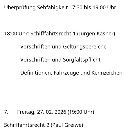
Über­prü­fung Seh­fä­hig­keit 17:30 bis 19:00 Uhr.
18:00 Uhr: Schiff­fahrts­recht 1 (Jür­gen Kas­ner)
- Vor­schrif­ten und Gel­tungs­be­rei­che
- Vor­schrif­ten und Sorg­falts­pflicht
- Defi­ni­tio­nen, Fahr­zeuge und Kenn­zei­chen
7. Frei­tag, 27. 02. 2026 (19:00 Uhr)
Schiff­fahrts­recht 2 (Paul Greiwe)