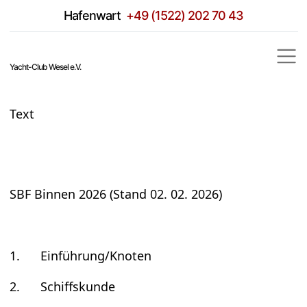
Hafen­wart
+49 (1522) 202 70 43
Yacht-Club Wesel e.V.
Text
SBF Bin­nen 2026 (Stand 02. 02. 2026)
1. Ein­füh­rung/Kno­ten
2. Schiffs­kunde