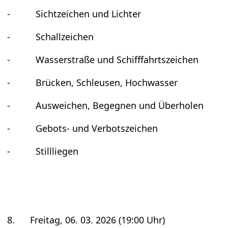
- Sicht­zei­chen und Lich­ter
- Schall­zei­chen
- Was­ser­straße und Schiff­fahrts­zei­chen
- Brü­cken, Schleu­sen, Hoch­was­ser
- Aus­wei­chen, Begeg­nen und Über­ho­len
- Gebots- und Ver­bots­zei­chen
- Still­lie­gen
8. Frei­tag, 06. 03. 2026 (19:00 Uhr)