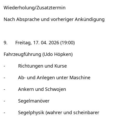
Wie­der­ho­lung/Zusatz­ter­min
Nach Abspra­che und vor­he­ri­ger Ankün­di­gung
9. Frei­tag, 17. 04. 2026 (19:00)
Fahr­zeug­füh­rung (Udo Höp­ken)
- Rich­tun­gen und Kurse
- Ab- und Anle­gen unter Maschine
- Ankern und Schwo­jen
- Segel­ma­nö­ver
- Segel­phy­sik (wah­rer und schein­ba­rer