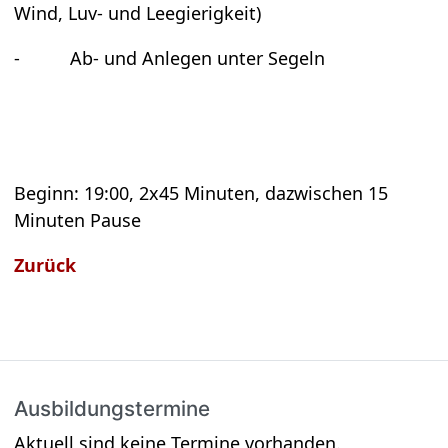
Wind, Luv- und Lee­gie­rig­keit)
- Ab- und Anle­gen unter Segeln
Beginn: 19:00, 2x45 Minu­ten, dazwi­schen 15
Minu­ten Pause
Zurück
Aus­bil­dungs­ter­mine
Aktuell sind keine Termine vorhanden.