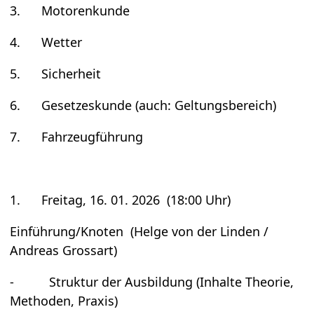
3. Moto­ren­kunde
4. Wet­ter
5. Sicher­heit
6. Geset­zes­kunde (auch: Gel­tungs­be­reich)
7. Fahr­zeug­füh­rung
1. Frei­tag, 16. 01. 2026 (18:00 Uhr)
Ein­füh­rung/Kno­ten (Helge von der Lin­den /
Andreas Gross­art)
- Struk­tur der Aus­bil­dung (Inhalte Theo­rie,
Metho­den, Pra­xis)