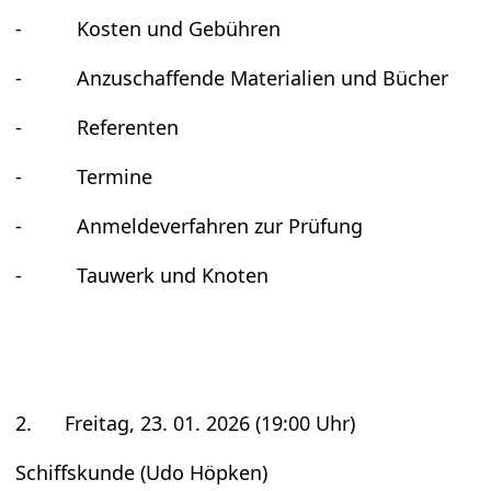
- Kos­ten und Gebüh­ren
- Anzu­schaf­fende Mate­ria­lien und Bücher
- Refe­ren­ten
- Ter­mine
- Anmel­de­ver­fah­ren zur Prü­fung
- Tau­werk und Kno­ten
2. Frei­tag, 23. 01. 2026 (19:00 Uhr)
Schiffs­kunde (Udo Höp­ken)