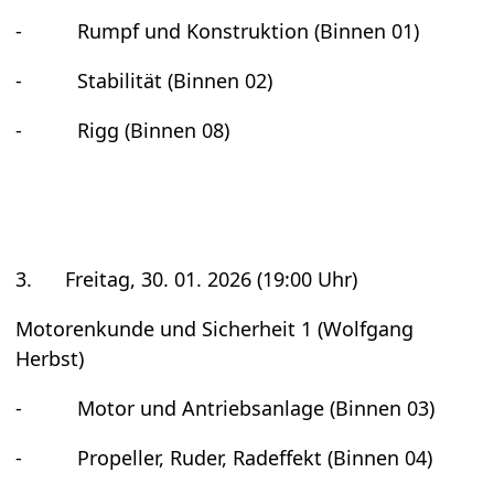
- Rumpf und Kon­struk­tion (Bin­nen 01)
- Sta­bi­li­tät (Bin­nen 02)
- Rigg (Bin­nen 08)
3. Frei­tag, 30. 01. 2026 (19:00 Uhr)
Moto­ren­kunde und Sicher­heit 1 (Wolf­gang
Herbst)
- Motor und Antriebs­an­lage (Bin­nen 03)
- Pro­pel­ler, Ruder, Rad­ef­fekt (Bin­nen 04)