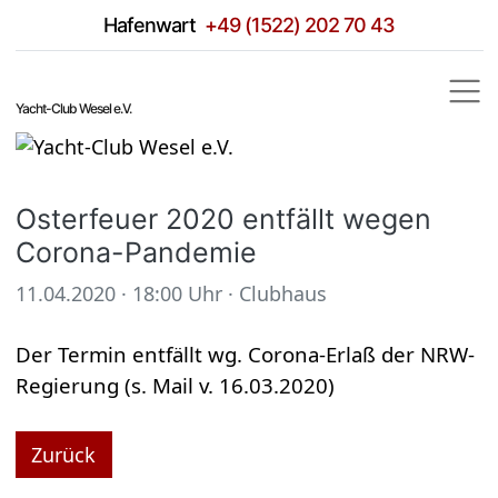
Hafen­wart
+49 (1522) 202 70 43
Yacht-Club Wesel e.V.
Oster­feuer 2020 ent­fällt wegen
Corona-Pan­de­mie
11.04.2020 · 18:00 Uhr
·
Club­haus
Der Ter­min ent­fällt wg. Corona-Erlaß der NRW-
Regie­rung (s. Mail v. 16.03.2020)
Zurück