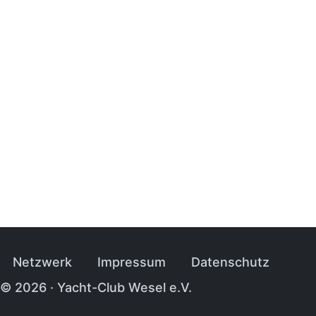
Navi­ga­tion über­sprin­gen
Netz­werk
Impres­sum
Daten­schutz
© 2026 · Yacht-Club Wesel e.V.