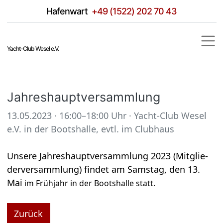
Hafen­wart
+49 (1522) 202 70 43
Yacht-Club Wesel e.V.
Jah­res­haupt­ver­samm­lung
13.05.2023 · 16:00–18:00 Uhr
·
Yacht-Club Wesel
e.V. in der Boots­halle, evtl. im Club­haus
Unsere Jah­res­haupt­ver­samm­lung 2023 (Mit­glie­
der­ver­samm­lung) fin­det am Sams­tag, den 13.
Mai
im Früh­jahr in der Boots­halle statt.
Zurück