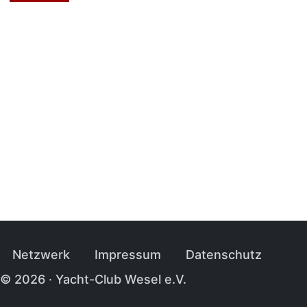
Navi­ga­tion über­sprin­gen
Netz­werk
Impres­sum
Daten­schutz
© 2026 · Yacht-Club Wesel e.V.