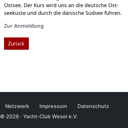
Ost­see. Der Kurs wird uns an die deut­sche Ost­
see­küste und durch die däni­sche Süd­see füh­ren.
Zur Anmel­dung
Zurück
Navi­ga­tion über­sprin­gen
Netz­werk
Impres­sum
Daten­schutz
© 2026 · Yacht-Club Wesel e.V.