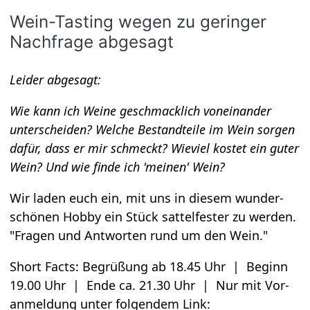
Wein-Tasting wegen zu gerin­ger
Nach­frage abge­sagt
Lei­der abge­sagt:
Wie kann ich Weine geschmack­lich von­ein­an­der
unter­schei­den? Wel­che Bestand­teile im Wein sor­gen
dafür, dass er mir schmeckt? Wie­viel kos­tet ein guter
Wein? Und wie finde ich 'mei­nen' Wein?
Wir laden euch ein, mit uns in die­sem wun­der­
schö­nen Hobby ein Stück sat­tel­fes­ter zu wer­den.
"Fra­gen und Ant­wor­ten rund um den Wein."
Short Facts: Begrü­ßung ab 18.45 Uhr | Beginn
19.00 Uhr | Ende ca. 21.30 Uhr | Nur mit Vor­
anmel­dung unter fol­gen­dem Link: