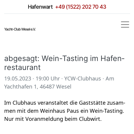
Hafen­wart
+49 (1522) 202 70 43
Yacht-Club Wesel e.V.
abge­sagt: Wein-Tasting im Hafen­
re­stau­rant
19.05.2023 · 19:00 Uhr
·
YCW-Club­haus
·
Am
Yacht­ha­fen 1, 46487 Wesel
Im Club­haus ver­an­stal­tet die Gast­stätte zusam­
men mit dem Wein­haus Paus ein Wein-Tasting.
Nur mit Vor­anmel­dung beim Club­wirt.