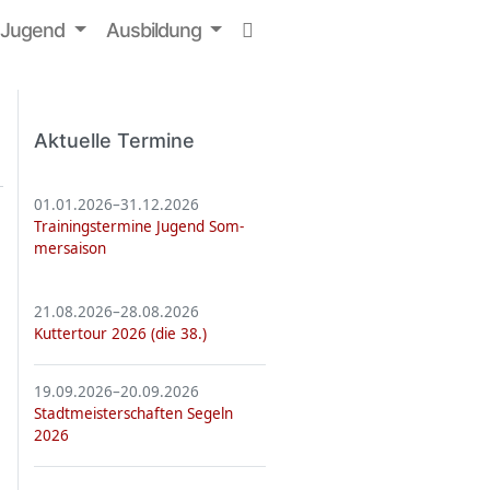
Jugend
Aus­bil­dung
Aktu­elle Ter­mine
01.01.2026–31.12.2026
Trai­nings­ter­mine Jugend Som­
mer­sai­son
21.08.2026–28.08.2026
Kut­ter­tour 2026 (die 38.)
19.09.2026–20.09.2026
Stadt­meis­ter­schaf­ten Segeln
2026