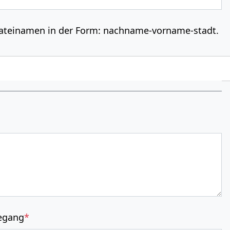
 Datei­na­men in der Form: nach­name-vor­name-stadt.
egang
*