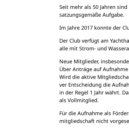
Seit mehr als 50 Jah­ren sind 
sat­zungs­ge­mäße Auf­gabe.
Im Jahre 2017 konnte der Club
Der Club ver­fügt am Yacht­ha­
alle mit Strom- und Was­ser­an
Neue Mit­glie­der, ins­be­son­
Über Anträge auf Auf­nahme i
Wird die aktive Mit­glied­scha
ver Ent­schei­dung die Auf­nah
in der Regel 1 Jahr währt. D
als Voll­mit­glied.
Für die Auf­nahme als För­der­m
mit­glied­schaft nicht vor­ge­se