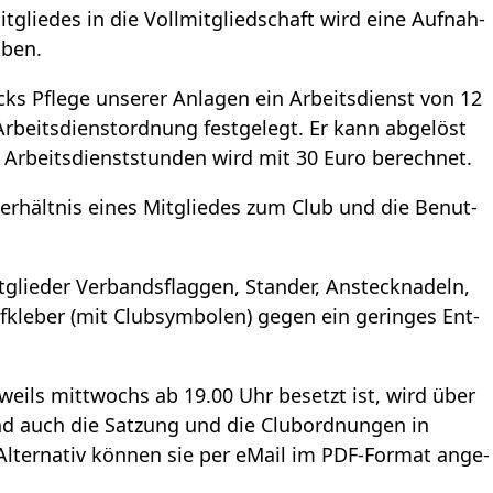
glie­des in die Voll­mit­glied­schaft wird eine Auf­nah­
­ben.
ecks Pflege unse­rer Anla­gen ein Arbeits­dienst von 12
Arbeits­dienst­ord­nung fest­ge­legt. Er kann abge­löst
te Arbeits­dienst­stun­den wird mit 30 Euro berech­net.
er­hält­nis eines Mit­glie­des zum Club und die Benut­
glie­der Ver­bands­flag­gen, Stan­der, Ansteck­na­deln,
kle­ber (mit Club­sym­bo­len) gegen ein gerin­ges Ent­
weils mitt­wochs ab 19.00 Uhr besetzt ist, wird über
ind auch die Sat­zung und die Club­ord­nun­gen in
Alter­na­tiv kön­nen sie per eMail im PDF-For­mat ange­