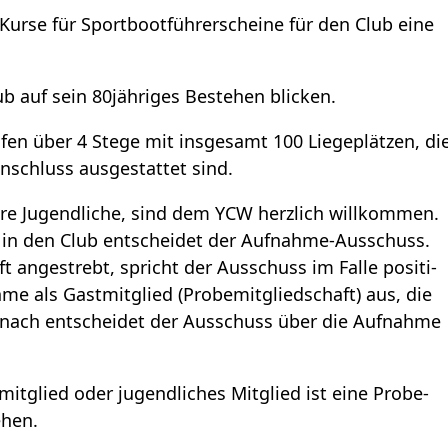
Kurse für Sport­boot­füh­rer­scheine für den Club eine
 auf sein 80jäh­ri­ges Bestehen bli­cken.
fen über 4 Stege mit ins­ge­samt 100 Lie­ge­plät­zen, di
­schluss aus­ge­stat­tet sind.
dere Jugend­li­che, sind dem YCW herz­lich will­kom­men.
n den Club ent­schei­det der Auf­nahme-Aus­schuss.
ft ange­strebt, spricht der Aus­schuss im Falle posi­ti­
me als Gast­mit­glied (Pro­be­mit­glied­schaft) aus, die
anach ent­schei­det der Aus­schuss über die Auf­nahme
it­glied oder jugend­li­ches Mit­glied ist eine Pro­be­
­hen.