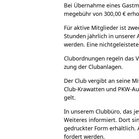
Bei Über­nahme eines Gast­mit­
me­ge­bühr von 300,00 € erho
Für aktive Mit­glie­der ist zw
Stun­den jähr­lich in unse­rer 
wer­den. Eine nicht­ge­leis­te
Club­ord­nun­gen regeln das V
zung der Club­an­la­gen.
Der Club ver­gibt an seine Mit­
Club-Kra­wat­ten und PKW-Auf­
gelt.
In unse­rem Club­büro, das je
Wei­te­res infor­miert. Dort s
gedruck­ter Form erhält­lich. 
for­dert wer­den.