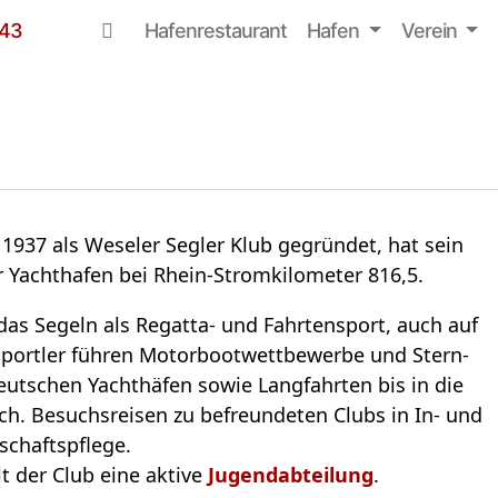
Navi­ga­tion über­sprin­gen
Hafen­re­stau­rant
Hafen
Ver­ein
 43
937 als Wese­ler Seg­ler Klub gegrün­det, hat sein
 Yacht­ha­fen bei Rhein-Strom­ki­lo­me­ter 816,5.
n das Segeln als Regatta- und Fahr­ten­sport, auch auf
sport­ler füh­ren Motor­boot­wett­be­werbe und Stern­
deut­schen Yacht­hä­fen sowie Lang­fahr­ten bis in die
rch. Besuchs­rei­sen zu befreun­de­ten Clubs in In- und
schafts­pflege.
t der Club eine aktive
Jugend­ab­tei­lung
.