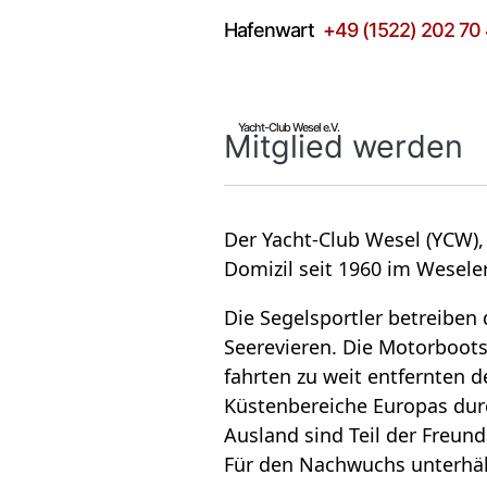
Hafen­wart
+49 (1522) 202 70
Yacht-Club Wesel e.V.
Mit­glied wer­den
Der Yacht-Club Wesel (YCW), 1
Domi­zil seit 1960 im Wese­ler
Die Segel­sport­ler betrei­be
See­re­vie­ren. Die Motor­boot
fahr­ten zu weit ent­fern­ten 
Küs­ten­be­rei­che Euro­pas du
Aus­land sind Teil der Freund­
Für den Nach­wuchs unter­häl